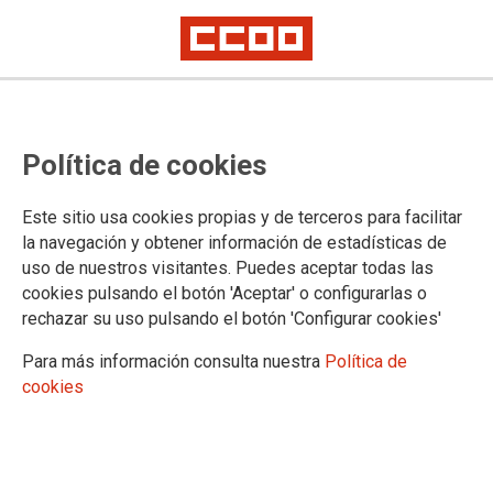
27.02.2017
INFORME GABINETE TÉCNICO
Política de cookies
Mercado Telecomunicaciones: nota mensual diciembre 2016
Ver documento
Este sitio usa cookies propias y de terceros para facilitar
la navegación y obtener información de estadísticas de
uso de nuestros visitantes. Puedes aceptar todas las
cookies pulsando el botón 'Aceptar' o configurarlas o
Confederación Sindical de Comisiones Obreras
rechazar su uso pulsando el botón 'Configurar cookies'
Territorios
Para más información consulta nuestra
Política de
Comisiones Obreras de Andalucía
cookies
Comisiones Obreras de Aragón
Comisiones Obreres d'Asturies
Comissions Obreres de les Illes Balears
Comisiones Obreras de Canarias
Comisiones Obreras de Cantabria