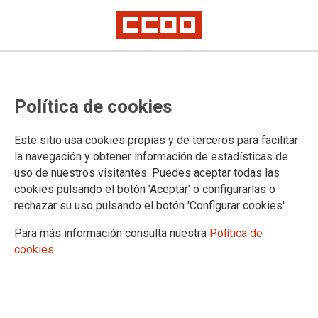
09.10.2024
AVANCES NORMATIVOS PARA GARANTIZAR LA IGUALDAD
Política de cookies
LGTBI+
Con fecha 8 de octubre de 2024 se aprobó en el
Este sitio usa cookies propias y de terceros para facilitar
Consejo de ministros el Real Decreto que
desarrolla el artículo 15 de la Ley 4/2023, para la
la navegación y obtener información de estadísticas de
igualdad real y efectiva de las personas trans y
uso de nuestros visitantes. Puedes aceptar todas las
para la garantía de las personas LGTBI en las
cookies pulsando el botón 'Aceptar' o configurarlas o
empresas, cuyo objetivo es garantizar sus
rechazar su uso pulsando el botón 'Configurar cookies'
derechos erradicando cualquier situación de
discriminación a la diversidad.
Para más información consulta nuestra
Política de
Ver documento
cookies
Confederación Sindical de Comisiones Obreras