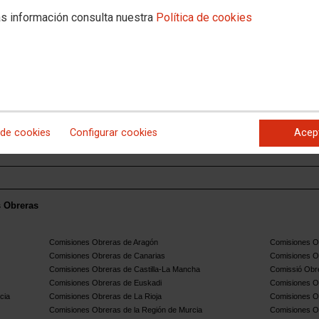
s información consulta nuestra
Política de cookies
NEGOCIACIÓN PERMANENTE
o
 de cookies
Configurar cookies
Acep
s Obreras
Comisiones Obreras de Aragón
Comisiones Ob
Comisiones Obreras de Canarias
Comisiones O
Comisiones Obreras de Castilla-La Mancha
Comissió Obre
Comisiones Obreras de Euskadi
Comisiones O
cia
Comisiones Obreras de La Rioja
Comisiones O
Comisiones Obreras de la Región de Murcia
Comisiones O