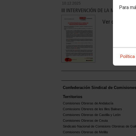
10.12.2025
Para má
III INTERVENCIÓN DE LA MESA DE 
Ver document
Política
Confederación Sindical de Comisione
Territorios
Comisiones Obreras de Andalucía
Comissions Obreres de les Illes Balears
Comisiones Obreras de Castilla y León
Comisiones Obreras de Ceuta
Sindicato Nacional de Comisions Obreiras de Gali
Comisiones Obreras de Melilla