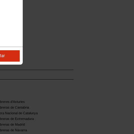
tar
reres d'Asturies
breras de Cantabria
ra Nacional de Catalunya
breras de Extremadura
breras de Madrid
breras de Navarra