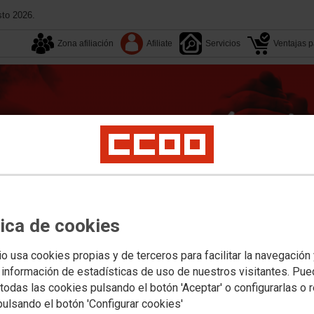
sto 2026.
Zona afiliación
Afiliate
Servicios
Ventajas pa
tica de cookies
Tu sindicato
Multimedia
Convenios
Congresos
io usa cookies propias y de terceros para facilitar la navegación
 información de estadísticas de uso de nuestros visitantes. Pu
act Center
Digi
Vodafone
MasOrange
Retevision
Telyco
Prejubilados
Ár
todas las cookies pulsando el botón 'Aceptar' o configurarlas o 
efónica
Negociación Colectiva
pulsando el botón 'Configurar cookies'