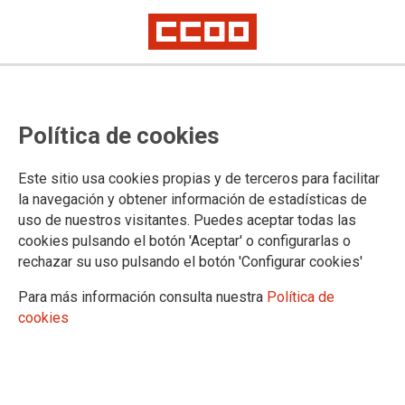
Muestra de Dibujos 2025
Política de cookies
Si quieres que el dibujo de tu "peque" forme parte del próximo calendario
de CCOO, participa!
Este sitio usa cookies propias y de terceros para facilitar
Como cada año desde hace más de dos décadas, se
la navegación y obtener información de estadísticas de
convoca la Muestra de Dibujos 2025 para los hijos e hijas de
uso de nuestros visitantes. Puedes aceptar todas las
las personas afiliadas a CCOO y que pertenezcan al sector
cookies pulsando el botón 'Aceptar' o configurarlas o
de las telecomunicaciones, cuyos dibujos serán el soporte
rechazar su uso pulsando el botón 'Configurar cookies'
gráfico de los calendarios del próximo año.
Para más información consulta nuestra
Política de
26/09/2025.
cookies