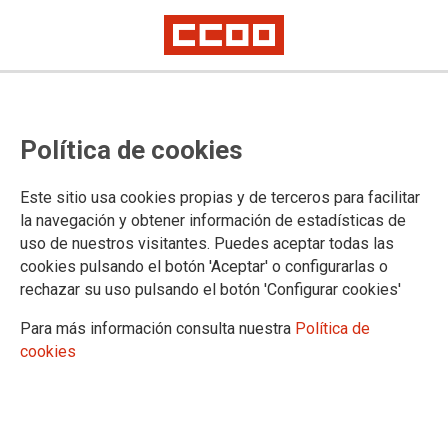
CCOO TELYCO, ¿Eres Assistant
Política de cookies
Team?, esta información te
interesa
Este sitio usa cookies propias y de terceros para facilitar
la navegación y obtener información de estadísticas de
uso de nuestros visitantes. Puedes aceptar todas las
TURNOS EN TELYCO: CUANDO EL CRITERIO MENOS
cookies pulsando el botón 'Aceptar' o configurarlas o
VALORADO ES LA PERSONA TRABAJADORA;
rechazar su uso pulsando el botón 'Configurar cookies'
INFORMACIÓN IMPORTANTE SEMANA SANTA 2026 PDV.
Para más información consulta nuestra
Política de
25/03/2026.
cookies
La figura del AT sigue sin regularse y por ello genera (y generará)
dudasy polémicas. Ahora, además según ese correo, recibirán
“una compensación de 20€ adicionales por modificaciones que
impacten en descansos o libranzas en sábado, domingo o festivo”.