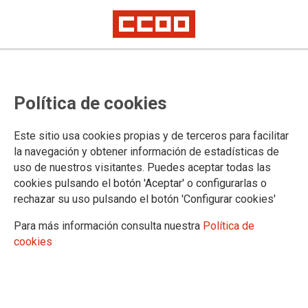
Aclaración de la plena vigencia y
Política de cookies
aplicación de la DT 34 de la LGSS
Este sitio usa cookies propias y de terceros para facilitar
CCOO consigue que Seguridad Social aclare favorablemente
la navegación y obtener información de estadísticas de
la plena vigencia y aplicación de la Disposición Transitoria 34
uso de nuestros visitantes. Puedes aceptar todas las
de la Ley General de Seguridad Social.
cookies pulsando el botón 'Aceptar' o configurarlas o
rechazar su uso pulsando el botón 'Configurar cookies'
27/03/2026.
Para más información consulta nuestra
Política de
cookies