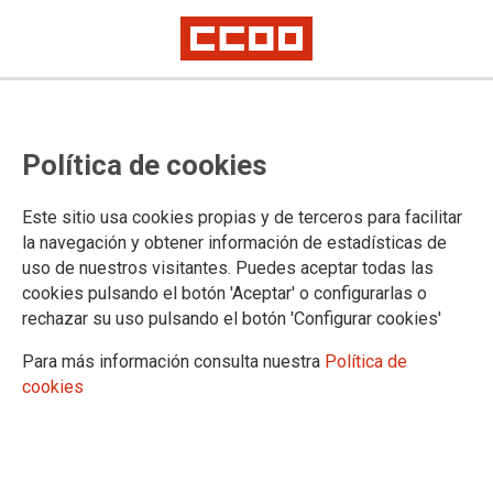
El futuro tecnológico de Europa y
Política de cookies
su impacto laboral
Este sitio usa cookies propias y de terceros para facilitar
El pasado 07/04, el Sector de las Telecomunicaciones de
la navegación y obtener información de estadísticas de
CCOO estuvo presente en la jornada "Conversaciones
uso de nuestros visitantes. Puedes aceptar todas las
WAIQ".
cookies pulsando el botón 'Aceptar' o configurarlas o
rechazar su uso pulsando el botón 'Configurar cookies'
14/04/2026.
Para más información consulta nuestra
Política de
cookies