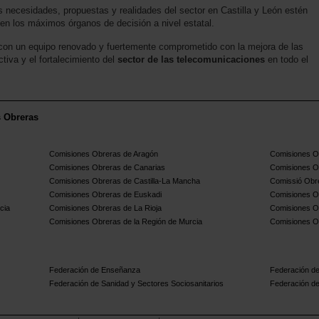
s necesidades, propuestas y realidades del sector en Castilla y León estén
en los máximos órganos de decisión a nivel estatal.
 con un equipo renovado y fuertemente comprometido con la mejora de las
tiva y el fortalecimiento del
sector de las telecomunicaciones
en todo el
s Obreras
Comisiones Obreras de Aragón
Comisiones Ob
Comisiones Obreras de Canarias
Comisiones O
Comisiones Obreras de Castilla-La Mancha
Comissió Obre
Comisiones Obreras de Euskadi
Comisiones O
cia
Comisiones Obreras de La Rioja
Comisiones O
Comisiones Obreras de la Región de Murcia
Comisiones O
Federación de Enseñanza
Federación de
Federación de Sanidad y Sectores Sociosanitarios
Federación de