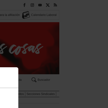
ra la afiliación
Calendario Laboral
Contacta
Buscador
eas
Documentos
Secciones Sindicales