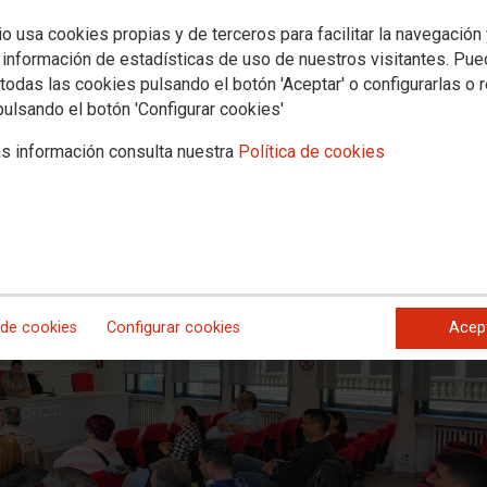
 asume la coordinación territorial 
io usa cookies propias y de terceros para facilitar la navegación
 en Castilla y León
 información de estadísticas de uso de nuestros visitantes. Pu
todas las cookies pulsando el botón 'Aceptar' o configurarlas o 
pulsando el botón 'Configurar cookies'
comunidad cuenta con una nueva dirección tras la reciente asamblea cel
s información consulta nuestra
Política de cookies
 de cookies
Configurar cookies
Acep