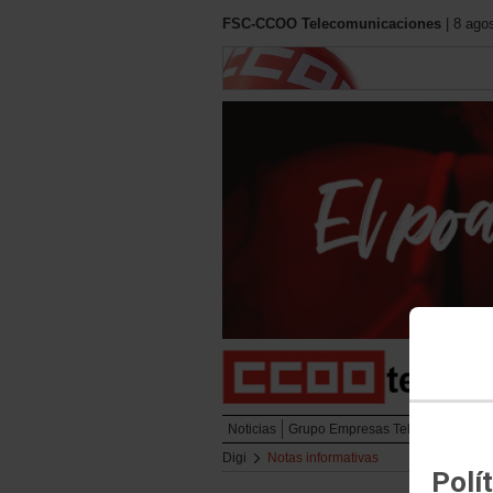
FSC-CCOO Telecomunicaciones
| 8 ago
Noticias
Grupo Empresas Telefónica
Cont
Digi
Notas informativas
Polí