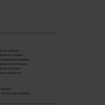
reres d'Asturies
breras de Cantabria
ra Nacional de Catalunya
breras de Extremadura
breras de Madrid
breras de Navarra
 Industria
 Servicios a la Ciudadanía