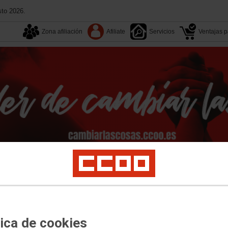
sto 2026.
Zona afiliación
Afiliate
Servicios
Ventajas pa
Tu sindicato
Multimedia
Convenios
Congresos
act Center
Digi
Vodafone
MasOrange
Retevision
Telyco
Prejubilados
Ár
tica de cookies