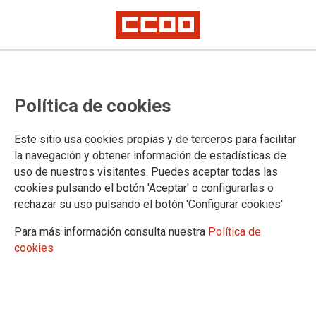
Fermín Acera Santos asume la
Política de cookies
coordinación territorial del sector
de Telecomunicaciones en Castilla
Este sitio usa cookies propias y de terceros para facilitar
y León
la navegación y obtener información de estadísticas de
uso de nuestros visitantes. Puedes aceptar todas las
cookies pulsando el botón 'Aceptar' o configurarlas o
El
Sector de telecomunicaciones
en la comunidad cuenta con
rechazar su uso pulsando el botón 'Configurar cookies'
una nueva dirección tras la reciente asamblea celebrada para
la renovación de sus cargos representativos
Para más información consulta nuestra
Política de
cookies
15/04/2026.