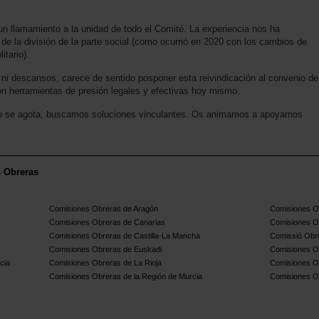
n llamamiento a la unidad de todo el Comité. La experiencia nos ha
e la división de la parte social (como ocurrió en 2020 con los cambios de
itario).
s ni descansos, carece de sentido posponer esta reivindicación al convenio de
n herramientas de presión legales y efectivas hoy mismo.
go se agota, buscamos soluciones vinculantes. Os animamos a apoyarnos
s Obreras
Comisiones Obreras de Aragón
Comisiones Ob
Comisiones Obreras de Canarias
Comisiones O
Comisiones Obreras de Castilla-La Mancha
Comissió Obre
Comisiones Obreras de Euskadi
Comisiones O
cia
Comisiones Obreras de La Rioja
Comisiones O
Comisiones Obreras de la Región de Murcia
Comisiones O