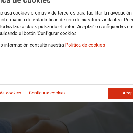
tica de cookies
r al SIMA frente al bloqueo de Tely
io usa cookies propias y de terceros para facilitar la navegación
cansos y festivos
 información de estadísticas de uso de nuestros visitantes. Pu
todas las cookies pulsando el botón 'Aceptar' o configurarlas o 
pulsando el botón 'Configurar cookies'
elyco queremos aclarar la situación actual y proponer soluciones reales
mente a nuestra conciliación.
s información consulta nuestra
Política de cookies
 de cookies
Configurar cookies
Acep