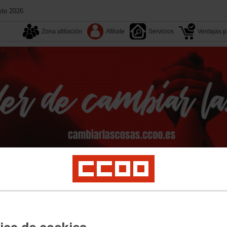
sto 2026.
Zona afiliación
Afiliate
Servicios
Ventajas pa
Tu sindicato
Multimedia
Convenios
Congresos
act Center
Digi
Vodafone
MasOrange
Retevision
Telyco
Prejubilados
Ár
dos