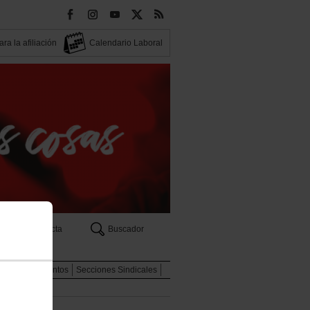
ra la afiliación
Calendario Laboral
Contacta
Buscador
eas
Documentos
Secciones Sindicales