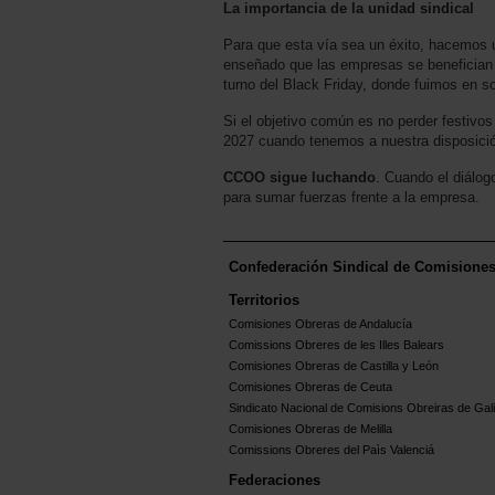
La importancia de la unidad sindical
Para que esta vía sea un éxito, hacemos u
enseñado que las empresas se benefician d
turno del Black Friday, donde fuimos en sol
Si el objetivo común es no perder festivo
2027 cuando tenemos a nuestra disposició
CCOO sigue luchando
. Cuando el diálo
para sumar fuerzas frente a la empresa.
Confederación Sindical de Comisione
Territorios
Comisiones Obreras de Andalucía
Comissions Obreres de les Illes Balears
Comisiones Obreras de Castilla y León
Comisiones Obreras de Ceuta
Sindicato Nacional de Comisions Obreiras de Gali
Comisiones Obreras de Melilla
Comissions Obreres del Paìs Valenciá
Federaciones