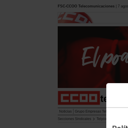
FSC-CCOO Telecomunicaciones
| 7 ago
Noticias
Grupo Empresas Telefónica
Cont
Secciones Sindicales
Telyco
Comunica