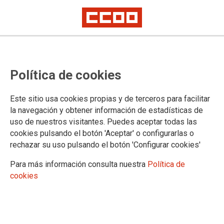
Vigencia y aplicación DT 34 Ley
Política de cookies
General de la Seguridad Social
Este sitio usa cookies propias y de terceros para facilitar
CCOO informó en el mes de marzo que la Seguridad Social
la navegación y obtener información de estadísticas de
había aclarado la plena vigencia y aplicación de la
uso de nuestros visitantes. Puedes aceptar todas las
Disposición Transitoria 34 de la Ley General de Seguridad
cookies pulsando el botón 'Aceptar' o configurarlas o
Social, que rectificaba la interpretación unilateral que venía
rechazar su uso pulsando el botón 'Configurar cookies'
realizando desde finales de 2025, afecta al acceso a la
jubilación anticipada voluntaria (artículo 208 de la LGSS)
Para más información consulta nuestra
Política de
cuando la base reguladora resultante para el cálculo de la
cookies
pensión de jubilación es superior a la cuantía de la pensión
máxima.
24/04/2026.