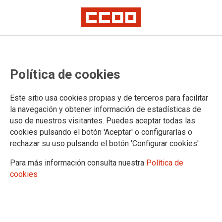
1 de mayo. Derechos, no
Política de cookies
trincheras. Salarios, vivienda y
democracia
Este sitio usa cookies propias y de terceros para facilitar
la navegación y obtener información de estadísticas de
uso de nuestros visitantes. Puedes aceptar todas las
Este 1 de mayo, convocamos a la ciudadanía a la
cookies pulsando el botón 'Aceptar' o configurarlas o
movilización en un momento decisivo para las condiciones
rechazar su uso pulsando el botón 'Configurar cookies'
de vida de la clase trabajadora y la calidad de nuestras
democracias. Frente a quienes pretenden dividirnos,
Para más información consulta nuestra
Política de
enfrentarnos y levantar trincheras, el movimiento sindical
cookies
responde exigiendo más derechos, más cohesión social y
más democracia.
30/04/2026.