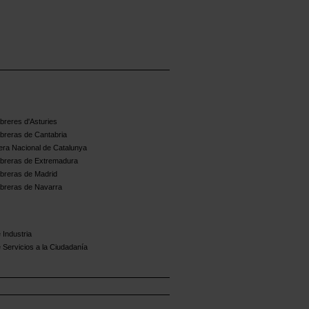
reres d'Asturies
breras de Cantabria
ra Nacional de Catalunya
breras de Extremadura
breras de Madrid
breras de Navarra
 Industria
 Servicios a la Ciudadanía