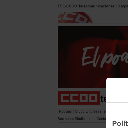
FSC-CCOO Telecomunicaciones
| 8 ago
Noticias
Grupo Empresas Telefónica
Cont
Secciones Sindicales
Contact Center
C
Polí