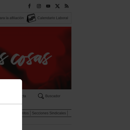
ra la afiliación
Calendario Laboral
Contacta
Buscador
eas
Documentos
Secciones Sindicales