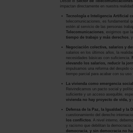
Desde el
Sector de Telecomunicacione
impactan directamente en nuestra realidad 
Tecnología e Inteligencia Artificial 
telecomunicaciones, es fundamental que l
estén al servicio de las personas trab
Telecomunicaciones
, exigimos que l
tiempo de trabajo y más derechos
, 
Negociación colectiva, salarios y d
salarios en los últimos años, la reali
necesidades básicas con suficiencia.
elevando los salarios, reducir la jor
impulsamos una reforma del despido con
tiempo parcial para acabar con su uso 
La vivienda como emergencia social
Reivindicamos un pacto social y políti
suficiente y un acceso asequible, esp
vivienda no hay proyecto de vida, y
Defensa de la Paz, la Igualdad y la
cuestionamiento del derecho internacio
los conflictos
. A nivel interno, debem
y racismo que debilitan la democracia
democracia
,
y sin democracia no ha