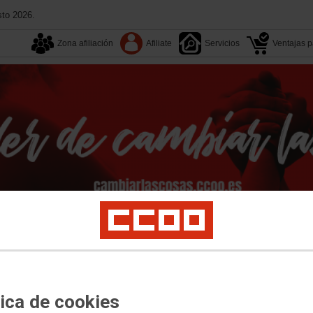
sto 2026.
Zona afiliación
Afiliate
Servicios
Ventajas pa
Tu sindicato
Multimedia
Convenios
Congresos
act Center
Digi
Vodafone
MasOrange
Retevision
Telyco
Prejubilados
Ár
omunicados
tica de cookies