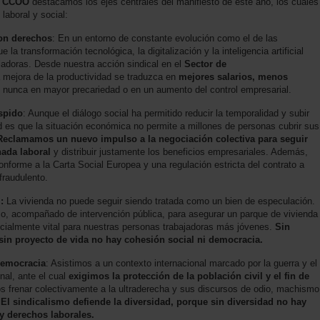
s CCOO
destacamos los ejes centrales del manifiesto de este año, los cuales
laboral y social:
con derechos
: En un entorno de constante evolución como el de las
a transformación tecnológica, la digitalización y la inteligencia artificial
ajadoras. Desde nuestra acción sindical en el
Sector de
a mejora de la productividad se traduzca en
mejores salarios, menos
y nunca en mayor precariedad o en un aumento del control empresarial.
espido
: Aunque el diálogo social ha permitido reducir la temporalidad y subir
dad es que la situación económica no permite a millones de personas cubrir sus
Reclamamos un nuevo impulso a la negociación colectiva para seguir
nada laboral
y distribuir justamente los beneficios empresariales. Además,
forme a la Carta Social Europea y una regulación estricta del contrato a
fraudulento.
:
La vivienda no puede seguir siendo tratada como un bien de especulación.
co, acompañado de intervención pública, para asegurar un parque de vivienda
ecialmente vital para nuestras personas trabajadoras más jóvenes.
Sin
 sin proyecto de vida no hay cohesión social ni democracia.
 Democracia
: Asistimos a un contexto internacional marcado por la guerra y el
nal, ante el cual
exigimos la protección de la población civil y el fin de
os frenar colectivamente a la ultraderecha y sus discursos de odio, machismo
.
El sindicalismo defiende la diversidad, porque sin diversidad no hay
y derechos laborales.