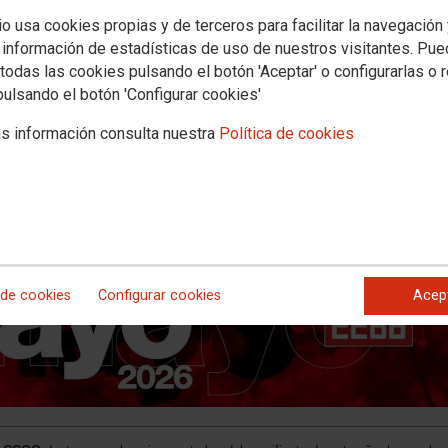
, no trincheras. Salarios, vivienda
io usa cookies propias y de terceros para facilitar la navegación
 información de estadísticas de uso de nuestros visitantes. Pu
todas las cookies pulsando el botón 'Aceptar' o configurarlas o 
anía a la movilización en un momento decisivo para las condiciones de 
pulsando el botón 'Configurar cookies'
 a quienes pretenden dividirnos, enfrentarnos y levantar trincheras, el
 social y más democracia.
s información consulta nuestra
Política de cookies
 de cookies
Configurar cookies
Acep