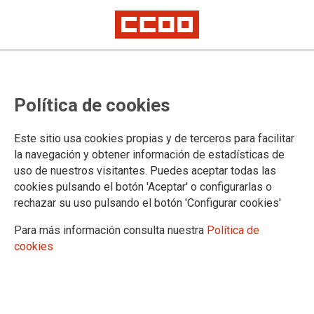
Convocado 3º Consejo
Política de cookies
Extraordinario SSE CCOO Grupo
Empresas Telefónica
Este sitio usa cookies propias y de terceros para facilitar
la navegación y obtener información de estadísticas de
uso de nuestros visitantes. Puedes aceptar todas las
En la quinta Comisión Ejecutiva Ordinaria, celebrada este 29
cookies pulsando el botón 'Aceptar' o configurarlas o
de mayo, se ha realizado la convocatoria del tercer Consejo
rechazar su uso pulsando el botón 'Configurar cookies'
Extraordinario de la Sección Sindical Estatal de CCOO Grupo
Empresas Telefónica para la sustitución de un miembro de la
Para más información consulta nuestra
Política de
Comisión Ejecutiva.
cookies
04/06/2026.