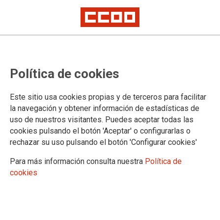
CCOO se prepara para constituir el
Política de cookies
Comité de Empresa en Finetwork
Elda tras su victoria electoral
Este sitio usa cookies propias y de terceros para facilitar
la navegación y obtener información de estadísticas de
uso de nuestros visitantes. Puedes aceptar todas las
El sindicato, que logró un espectacular 44,78% de los votos
cookies pulsando el botón 'Aceptar' o configurarlas o
en los comicios del pasado 26 de mayo, iniciará la próxima
rechazar su uso pulsando el botón 'Configurar cookies'
semana una nueva etapa de acción sindical
Para más información consulta nuestra
Política de
11/06/2026.
cookies
CCOO del sector de las
Telecomunicaciones
encara una
fecha clave para la plantilla de
Finetwork en Elda. Tras los