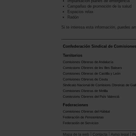
Implantación planes de emergencia
Campañas de promoción de la salud
Espacios relax
Radón
Si te interesa esta información, puedes am
Confederación Sindical de Comisione
Territorios
Comisiones Obreras de Andalucía
Comissions Obreres de les Illes Balears
Comisiones Obreras de Castilla y León
Comisiones Obreras de Ceuta
Sindicato Nacional de Comisions Obreiras de Gali
Comisiones Obreras de Melilla
Comissions Obreres del Paìs Valenciá
Federaciones
Comisiones Obreras del Hábitat
Federación de Pensionistas
Federación de Servicios
Mapa de la web
Contacta
Aviso legal
Po