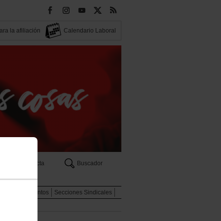
ra la afiliación
Calendario Laboral
Contacta
Buscador
eas
Documentos
Secciones Sindicales