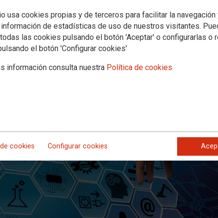
en Telefónica de España
io usa cookies propias y de terceros para facilitar la navegación
 información de estadísticas de uso de nuestros visitantes. Pu
todas las cookies pulsando el botón 'Aceptar' o configurarlas o 
va reunión del Comité Central de Seguridad y Salud para abordar temas
pulsando el botón 'Configurar cookies'
s información consulta nuestra
Política de cookies
 de cookies
Configurar cookies
Acep