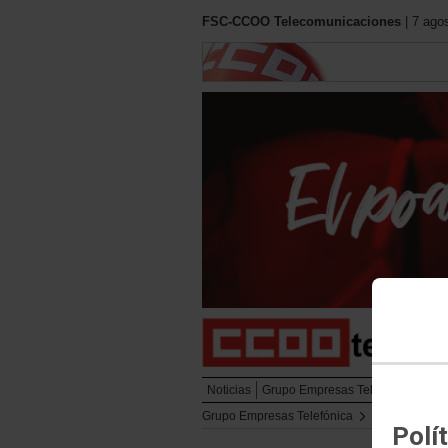
FSC-CCOO Telecomunicaciones
| 7 ago
Noticias
Grupo Empresas Telefónica
Cont
Grupo Empresas Telefónica
Notas informa
Polí