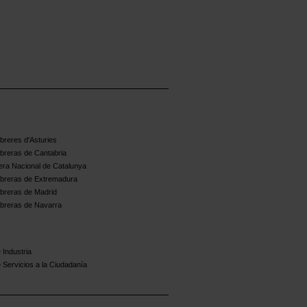
reres d'Asturies
breras de Cantabria
ra Nacional de Catalunya
breras de Extremadura
breras de Madrid
breras de Navarra
 Industria
 Servicios a la Ciudadanía