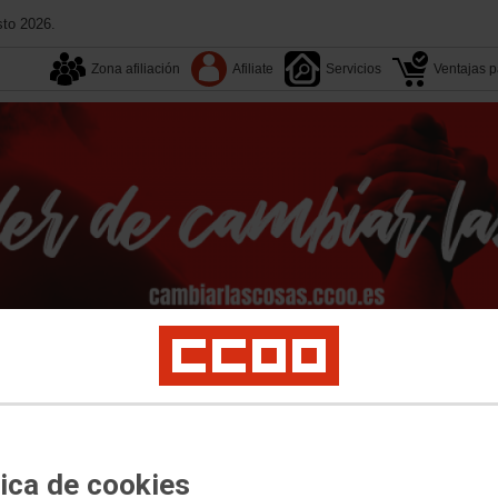
sto 2026.
Zona afiliación
Afiliate
Servicios
Ventajas pa
Tu sindicato
Multimedia
Convenios
Congresos
act Center
Digi
Vodafone
MasOrange
Retevision
Telyco
Prejubilados
Ár
tivas
tica de cookies