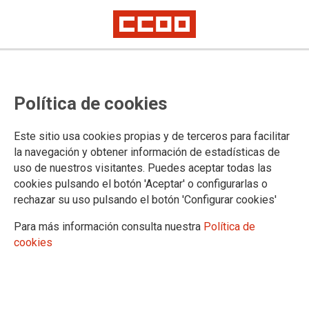
Ámbito nacional procesos de
Política de cookies
selección de Canales Digitales de
Telefónica
Este sitio usa cookies propias y de terceros para facilitar
la navegación y obtener información de estadísticas de
uso de nuestros visitantes. Puedes aceptar todas las
Telefónica abre al ambito nacional unos procesos de
cookies pulsando el botón 'Aceptar' o configurarlas o
selección de canales digitales para la Dirección de
rechazar su uso pulsando el botón 'Configurar cookies'
Personalización y Marketing Automation, que inicialmente
estaban dirigidos unicamente a la plantilla de Madrid.
Para más información consulta nuestra
Política de
cookies
24/06/2026.