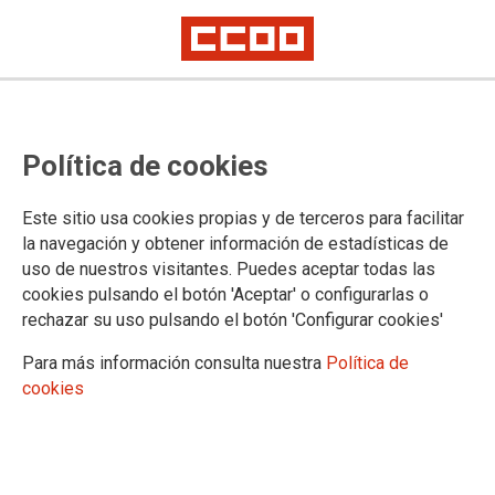
Política de cookies
Confederación Sindical de Comisiones Obreras
Este sitio usa cookies propias y de terceros para facilitar
Territorios
la navegación y obtener información de estadísticas de
Comisiones Obreras de Andalucía
uso de nuestros visitantes. Puedes aceptar todas las
Comisiones Obreras de Aragón
Comisiones Obreres d'Asturies
cookies pulsando el botón 'Aceptar' o configurarlas o
Comissions Obreres de les Illes Balears
rechazar su uso pulsando el botón 'Configurar cookies'
Comisiones Obreras de Canarias
Para más información consulta nuestra
Política de
Comisiones Obreras de Cantabria
cookies
Comisiones Obreras de Castilla y León
Comisiones Obreras de Castilla-La Mancha
Comissió Obrera Nacional de Catalunya
Comisiones Obreras de Ceuta
Comisiones Obreras de Euskadi