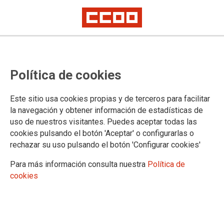
DOCUMENTOS
Política de cookies
Áreas
FSC-CCOO Telecomunicaciones
Este sitio usa cookies propias y de terceros para facilitar
Congresos
la navegación y obtener información de estadísticas de
Publicaciones
uso de nuestros visitantes. Puedes aceptar todas las
Acuerdos
cookies pulsando el botón 'Aceptar' o configurarlas o
Convenios y tablas salariales
rechazar su uso pulsando el botón 'Configurar cookies'
Mujeres
Internacional
Para más información consulta nuestra
Política de
Salud Laboral
cookies
Tribuna
Boletines
Telecomunicaciones
Juventud