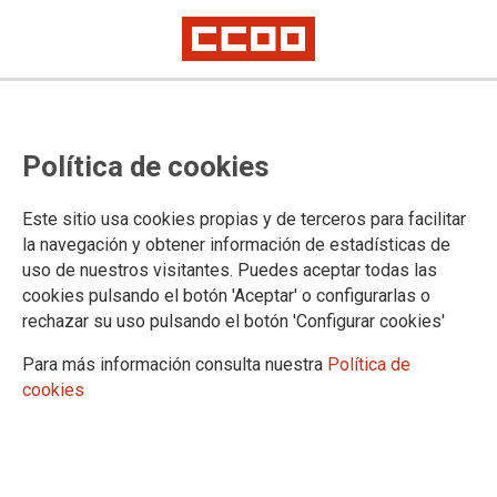
GRUPO EMPRESAS TELEFÓNICA
Política de cookies
Notas informativas
Quiénes somos
Este sitio usa cookies propias y de terceros para facilitar
Presentación
la navegación y obtener información de estadísticas de
Dónde estamos
uso de nuestros visitantes. Puedes aceptar todas las
Funcionamiento
cookies pulsando el botón 'Aceptar' o configurarlas o
Estructura
rechazar su uso pulsando el botón 'Configurar cookies'
Secciones Sindicales Telefónica de España
Delegados-as Telefónica Móviles
Para más información consulta nuestra
Política de
Delegados-as Telefónica Soluciones
cookies
DOCUMENTOS DE LA SECCIÓN SINDICAL DEL GRUPO