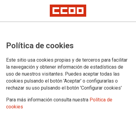
MASORANGE
Política de cookies
Notas informativas
Quiénes somos
Este sitio usa cookies propias y de terceros para facilitar
Presentación
la navegación y obtener información de estadísticas de
Comisión Ejecutiva
uso de nuestros visitantes. Puedes aceptar todas las
cookies pulsando el botón 'Aceptar' o configurarlas o
rechazar su uso pulsando el botón 'Configurar cookies'
DOCUMENTOS DE LA SECCIÓN SINDICAL DE ORANGE
Para más información consulta nuestra
Política de
cookies
Comunicados
Convenios
Documentos
Tablas salariales