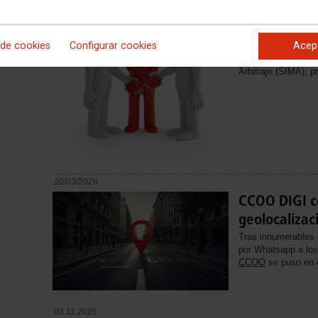
CCOO DIGI c
Spain
 de cookies
Configurar cookies
Acep
El 24 de marzo de 
de mediación en el
Arbitraje (SIMA), p
20/03/2026
CCOO DIGI c
geolocaliza
Tras innumerables q
por Whatsapp a los
CCOO
se puso en c
03.11.2025