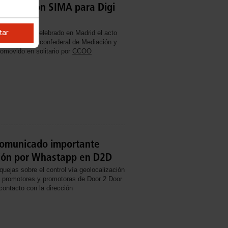
elebración SIMA para Digi
tar
2026, se ha celebrado en Madrid el acto
 Servicio Interconfederal de Mediación y
romovido en solitario por
CCOO
omunicado importante
ción por Whastapp en D2D
uejas sobre el control vía geolocalización
 promotores y promotoras de Door 2 Door
ontacto con la dirección