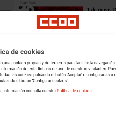
30/04/2026
1 de mayo. D
Salarios, vi
Este 1 de mayo, co
movilización en un
de vida de la clase trabajadora y la calidad de nuestras democr
dividirnos, enfrentarnos y levantar trincheras, el movimiento si
más cohesión social y más democracia.
ICAL
tica de cookies
27/04/2026
CCOO Teleco
io usa cookies propias y de terceros para facilitar la navegación
liderazgo int
 información de estadísticas de uso de nuestros visitantes. Pu
Conferencia
todas las cookies pulsando el botón 'Aceptar' o configurarlas o 
El Sector de Tele
pulsando el botón 'Configurar cookies'
capacidad de influe
comités europeo y 
s información consulta nuestra
Política de cookies
Copenhague, donde 
Artificial y la digit
25/03/2026