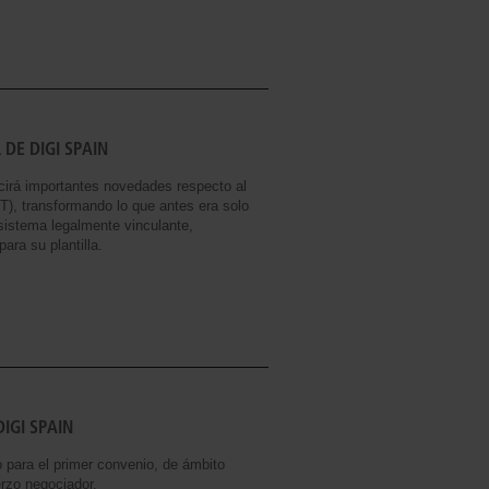
DE DIGI SPAIN
ucirá importantes novedades respecto al
T), transformando lo que antes era solo
 sistema legalmente vinculante,
ara su plantilla.
IGI SPAIN
para el primer convenio, de ámbito
erzo negociador.