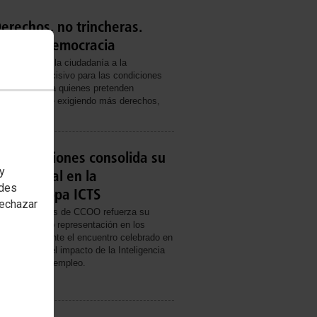
erechos, no trincheras.
vienda y democracia
nvocamos a la ciudadanía a la
 momento decisivo para las condiciones
acias. Frente a quienes pretenden
ndical responde exigiendo más derechos,
municaciones consolida su
 y
ernacional en la
edes
 UNI Europa ICTS
rechazar
comunicaciones de CCOO refuerza su
ncia logrando representación en los
mundial durante el encuentro celebrado en
se debatió el impacto de la Inteligencia
alización en el empleo.