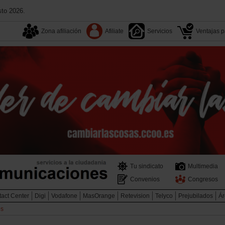
sto 2026.
Zona afiliación
Afiliate
Servicios
Ventajas pa
Tu sindicato
Multimedia
Convenios
Congresos
act Center
Digi
Vodafone
MasOrange
Retevision
Telyco
Prejubilados
Ár
os