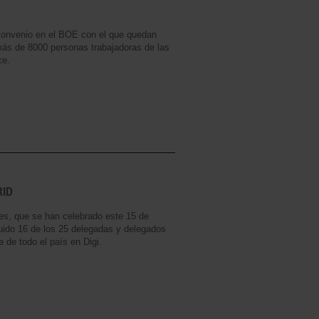
convenio en el BOE con el que quedan
más de 8000 personas trabajadoras de las
ce.
RID
es, que se han celebrado este 15 de
uido 16 de los 25 delegadas y delegados
 de todo el país en Digi.