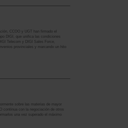
iación, CCOO y UGT han firmado el
upo DIGI, que unifica las condiciones
DIGI Telecom y DIGI Sales Force,
nvenios provinciales y marcando un hito
iormente sobre las materias de mayor
 continua con la negociación de otros
ormarlos una vez superado el máximo