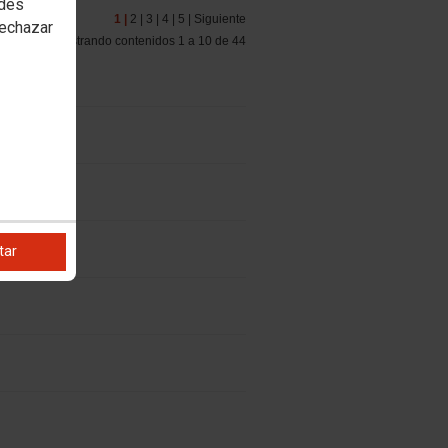
edes
1 |
2 |
3 |
4 |
5 |
Siguiente
rechazar
Mostrando contenidos 1 a 10 de 44
tar