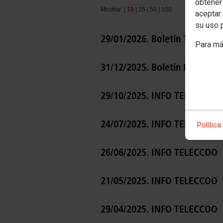
obtener
Mostrar: |
10
|
25
|
50
|
100
aceptar 
su uso 
29/01/2026. Boletín Técnico 
Para má
31/12/2025. Boletín Info Tele
29/10/2025. INFO TELECCOO
24/07/2025. INFO TELECCOO
Política
26/06/2025. INFO TELECCOO
21/05/2025. INFO TELECCOO
29/04/2025. INFO TELECCOO