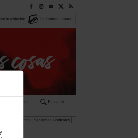
ra la afiliación
Calendario Laboral
Contacta
Buscador
eas
Documentos
Secciones Sindicales
 y