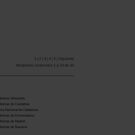
1 |
2 |
3 |
4 |
5 |
Siguiente
Mostrando contenidos 1 a 10 de 44
reres d'Asturies
breras de Cantabria
ra Nacional de Catalunya
breras de Extremadura
breras de Madrid
breras de Navarra