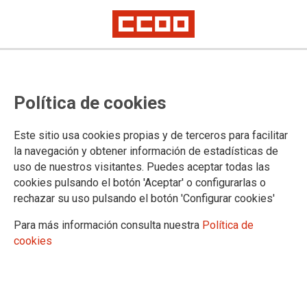
Conferencia Mundial de ICTS de
Política de cookies
UNI Global Union
Este sitio usa cookies propias y de terceros para facilitar
El 15, 16 y 17 de abril se ha celebrado en la ciudad
la navegación y obtener información de estadísticas de
sudafricana de Ciudad del Cabo la Conferencia Mundial de
uso de nuestros visitantes. Puedes aceptar todas las
ICTS de UNI Global Union de Ciudad del Cabo, que ha
cookies pulsando el botón 'Aceptar' o configurarlas o
contado con más de 230 dirigentes sindicales de todo el
rechazar su uso pulsando el botón 'Configurar cookies'
mundo y en la que se han establecido las prioridades
estratégicas para los próximos cuatro años además se ha
Para más información consulta nuestra
Política de
elegido un nuevo presidente.
cookies
23/04/2024.