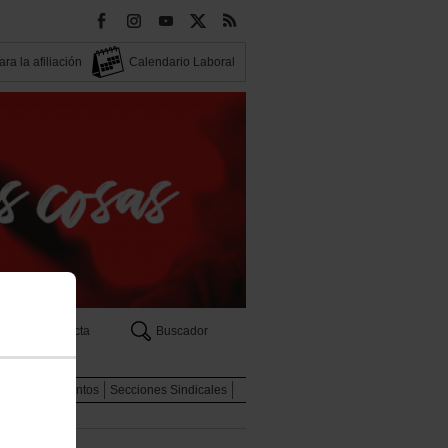
ra la afiliación
Calendario Laboral
Contacta
Buscador
eas
Documentos
Secciones Sindicales