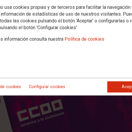
ABLES;) en la lucha por la igualdad
io usa cookies propias y de terceros para facilitar la navegación
 información de estadísticas de uso de nuestros visitantes. Pu
todas las cookies pulsando el botón 'Aceptar' o configurarlas o 
 medidas que acaben con la discriminación entre mujeres y hombres, re
pulsando el botón 'Configurar cookies'
e herramienta para contribuir a implantar la igualdad real y efectiva en
s información consulta nuestra
Política de cookies
 de cookies
Configurar cookies
Acep