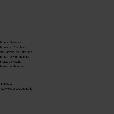
reres d'Asturies
breras de Cantabria
ra Nacional de Catalunya
breras de Extremadura
breras de Madrid
breras de Navarra
 Industria
 Servicios a la Ciudadanía