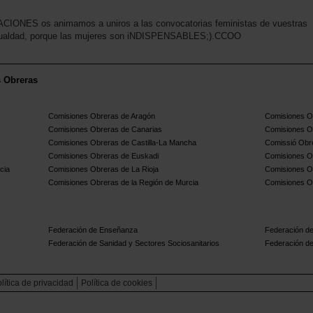
ONES os animamos a uniros a las convocatorias feministas de vuestras
do igualdad, porque las mujeres son iNDISPENSABLES;).CCOO
s Obreras
Comisiones Obreras de Aragón
Comisiones Ob
Comisiones Obreras de Canarias
Comisiones O
Comisiones Obreras de Castilla-La Mancha
Comissió Obre
Comisiones Obreras de Euskadi
Comisiones O
cia
Comisiones Obreras de La Rioja
Comisiones O
Comisiones Obreras de la Región de Murcia
Comisiones O
Federación de Enseñanza
Federación de
Federación de Sanidad y Sectores Sociosanitarios
Federación de
lítica de privacidad
Política de cookies