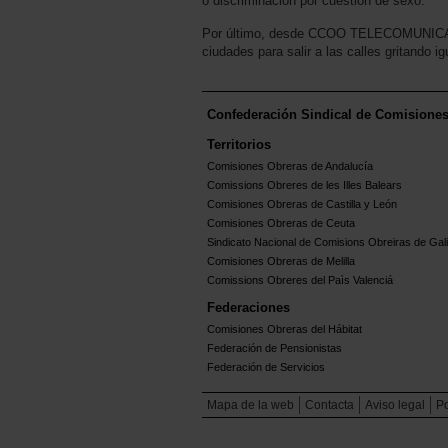
o discriminación por cuestión de sexo.
Por último, desde CCOO TELECOMUNICACI
ciudades para salir a las calles gritan
Confederación Sindical de Comisione
Territorios
Comisiones Obreras de Andalucía
Comissions Obreres de les Illes Balears
Comisiones Obreras de Castilla y León
Comisiones Obreras de Ceuta
Sindicato Nacional de Comisions Obreiras de Gali
Comisiones Obreras de Melilla
Comissions Obreres del Paìs Valenciá
Federaciones
Comisiones Obreras del Hábitat
Federación de Pensionistas
Federación de Servicios
Mapa de la web
Contacta
Aviso legal
Po