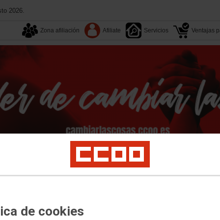
sto 2026.
Zona afiliación
Afiliate
Servicios
Ventajas pa
Tu sindicato
Multimedia
Convenios
Congresos
act Center
Digi
Vodafone
MasOrange
Retevision
Telyco
Prejubilados
Ár
tica de cookies