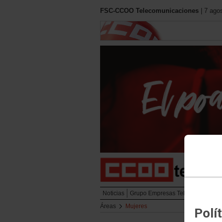
FSC-CCOO Telecomunicaciones
| 7 ago
Noticias
Grupo Empresas Telefónica
Cont
Áreas
Mujeres
Polí