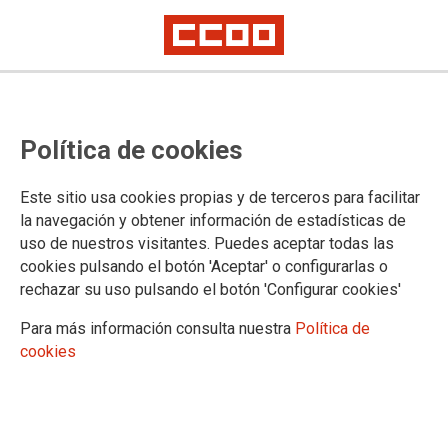
Prórroga del Plan de Igualdad en
Política de cookies
Telefónica
Este sitio usa cookies propias y de terceros para facilitar
CCOO valora positivamente el acuerdo de prórroga del Plan
la navegación y obtener información de estadísticas de
de Igualdad en TdE, TME y TSol ya que es una herramienta
uso de nuestros visitantes. Puedes aceptar todas las
real de transformación de las condiciones de trabajo, de
cookies pulsando el botón 'Aceptar' o configurarlas o
garantizar derechos y de construir un entorno laboral más
rechazar su uso pulsando el botón 'Configurar cookies'
justo, diverso e inclusivo.
Para más información consulta nuestra
Política de
02/07/2026.
cookies