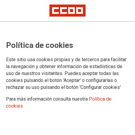
17.11.2017
MANIFIESTO DE CCOO Y UGT DÍA INTERNACIONAL PARA LA
Política de cookies
ELIMINACIÓN DE LA VIOLENCIA CONTRA LAS MUJERES
CCOO y UGT llaman la participación en las
distintas movilizaciones que las organizaciones de
Este sitio usa cookies propias y de terceros para facilitar
mujeres, sociales y sindicales, convoquen el 25
la navegación y obtener información de estadísticas de
de noviembre en todas las ciudades del Estado,
para manifestar el compromiso con la erradicación
uso de nuestros visitantes. Puedes aceptar todas las
de la violencia contra las mujeres.
cookies pulsando el botón 'Aceptar' o configurarlas o
rechazar su uso pulsando el botón 'Configurar cookies'
Ver documento
Para más información consulta nuestra
Política de
cookies
Confederación Sindical de Comisiones Obreras
Territorios