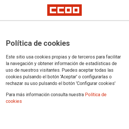
..
RIESGO 110: CAÍDAS POR PERSONAS AL MISMO NIVEL
Política de cookies
Accidentes producidos por caídas en lugares de paso o superficies de
trabajo y caídas sobre o contra objetos. Estos accidentes constituyen el
Este sitio usa cookies propias y de terceros para facilitar
25% del total de los accidentes ocurridos aproximadamente
la navegación y obtener información de estadísticas de
Ver documento
uso de nuestros visitantes. Puedes aceptar todas las
cookies pulsando el botón 'Aceptar' o configurarlas o
rechazar su uso pulsando el botón 'Configurar cookies'
Para más información consulta nuestra
Política de
Confederación Sindical de Comisiones Obreras
cookies
Territorios
Comisiones Obreras de Andalucía
Comisiones Obreras de Aragón
Comisiones Obreres d'Asturies