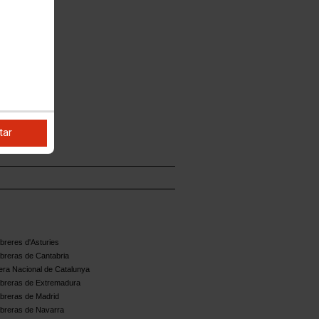
tar
reres d'Asturies
breras de Cantabria
ra Nacional de Catalunya
breras de Extremadura
breras de Madrid
breras de Navarra