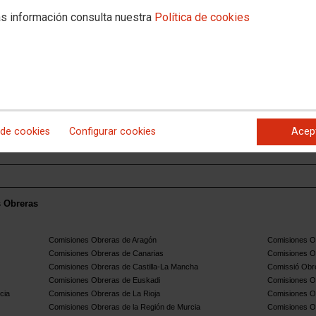
s información consulta nuestra
Política de cookies
o
 de cookies
Configurar cookies
Acep
s Obreras
Comisiones Obreras de Aragón
Comisiones Ob
Comisiones Obreras de Canarias
Comisiones O
Comisiones Obreras de Castilla-La Mancha
Comissió Obre
Comisiones Obreras de Euskadi
Comisiones O
cia
Comisiones Obreras de La Rioja
Comisiones O
Comisiones Obreras de la Región de Murcia
Comisiones O