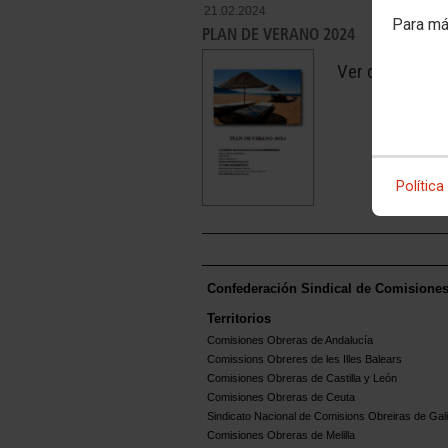
21.02.2024
Para má
PLAN DE VERANO 2024
Ver document
Política
Confederación Sindical de Comisione
Territorios
Comisiones Obreras de Andalucía
Comissions Obreres de les Illes Balears
Comisiones Obreras de Castilla y León
Comisiones Obreras de Ceuta
Sindicato Nacional de Comisions Obreiras de Gali
Comisiones Obreras de Melilla