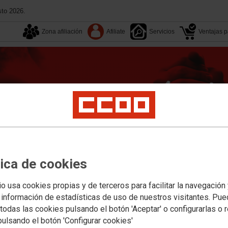
sto 2026.
Zona afiliación
Afiliate
Servicios
Ventajas pa
tica de cookies
Tu sindicato
Multimedia
Convenios
Congresos
io usa cookies propias y de terceros para facilitar la navegación
 información de estadísticas de uso de nuestros visitantes. Pu
act Center
Digi
Vodafone
MasOrange
Retevision
Telyco
Prejubilados
Ár
todas las cookies pulsando el botón 'Aceptar' o configurarlas o 
efónica
Fondos sociales
pulsando el botón 'Configurar cookies'