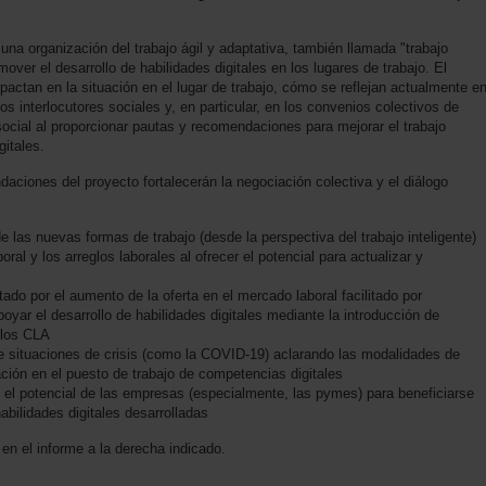
 una organización del trabajo ágil y adaptativa, también llamada "trabajo
over el desarrollo de habilidades digitales en los lugares de trabajo. El
actan en la situación en el lugar de trabajo, cómo se reflejan actualmente e
os interlocutores sociales y, en particular, en los convenios colectivos de
 social al proporcionar pautas y recomendaciones para mejorar el trabajo
gitales.
aciones del proyecto fortalecerán la negociación colectiva y el diálogo
de las nuevas formas de trabajo (desde la perspectiva del trabajo inteligente)
oral y los arreglos laborales al ofrecer el potencial para actualizar y
do por el aumento de la oferta en el mercado laboral facilitado por
poyar el desarrollo de habilidades digitales mediante la introducción de
 los CLA
te situaciones de crisis (como la COVID-19) aclarando las modalidades de
mación en el puesto de trabajo de competencias digitales
 el potencial de las empresas (especialmente, las pymes) para beneficiarse
habilidades digitales desarrolladas
en el informe a la derecha indicado.