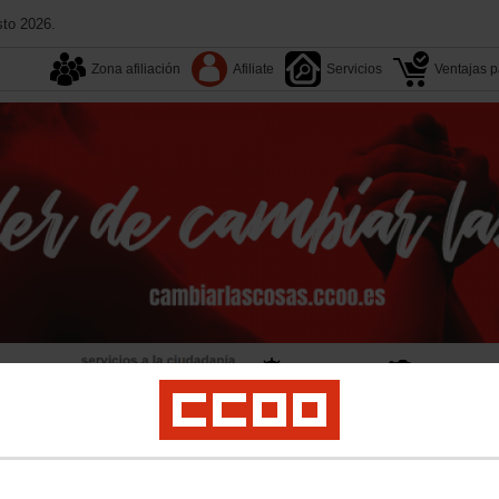
sto 2026.
Zona afiliación
Afiliate
Servicios
Ventajas pa
Tu sindicato
Multimedia
Convenios
Congresos
act Center
Digi
Vodafone
MasOrange
Retevision
Telyco
Prejubilados
Ár