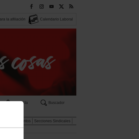
ra la afiliación
Calendario Laboral
Contacta
Buscador
eas
Documentos
Secciones Sindicales