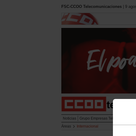
FSC-CCOO Telecomunicaciones
| 9 ago
Noticias
Grupo Empresas Telefónica
Cont
Áreas
Internacional