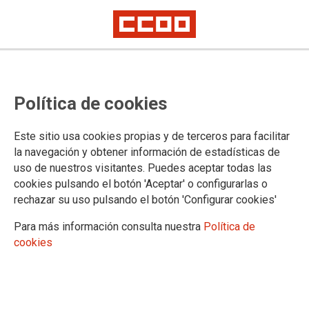
LOS INCENDIOS FORESTALES,
Política de cookies
nueva llamada a los cambios de
modelo
Este sitio usa cookies propias y de terceros para facilitar
la navegación y obtener información de estadísticas de
uso de nuestros visitantes. Puedes aceptar todas las
Los incendios que están arrasando nuestros montes, pueblos
cookies pulsando el botón 'Aceptar' o configurarlas o
y espacios naturales en distintasregiones de España nos
rechazar su uso pulsando el botón 'Configurar cookies'
dejan un paisaje desolador y un profundo dolor. Cada
hectárea calcinada es una herida abierta en la tierra, una
Para más información consulta nuestra
Política de
pérdida irreparable de vida, de historia y ante todo de futuro.
cookies
25/08/2025.