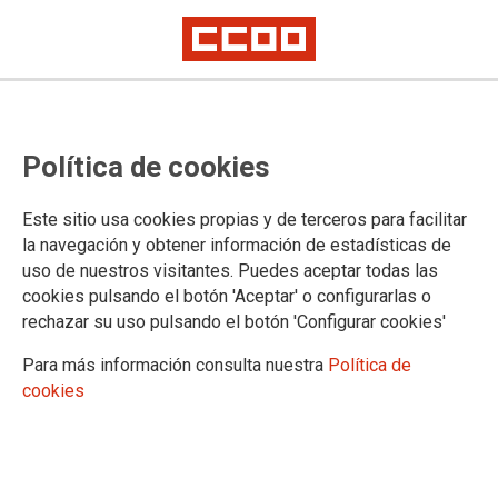
Nuevo negocio en Telyco
Política de cookies
La empresa ha informado de una importante novedad: la
Este sitio usa cookies propias y de terceros para facilitar
incorporación de una nueva unidad de negocio en Telyco, la
la navegación y obtener información de estadísticas de
Actividad de Gestión Mayorista mediante el traspaso de
uso de nuestros visitantes. Puedes aceptar todas las
personal a Telyco de la empresa del grupo Zeleris para el
cookies pulsando el botón 'Aceptar' o configurarlas o
mes de octubre de 2025.
rechazar su uso pulsando el botón 'Configurar cookies'
12/08/2025.
Para más información consulta nuestra
Política de
cookies